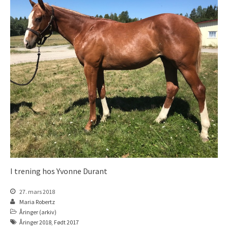
Åringer 2016
Åringer 2015
Føll 2026
Føll 2025
Føll 2024
Føll 2023
Føll 2022
Føll 2021
Føll 2020
Føll 2019
Føll 2018
I trening hos Yvonne Durant
Føll 2017
Føll 2016
27. mars 2018
Maria Robertz
Føll 2015
Åringer (arkiv)
Hingster
Åringer 2018
,
Født 2017