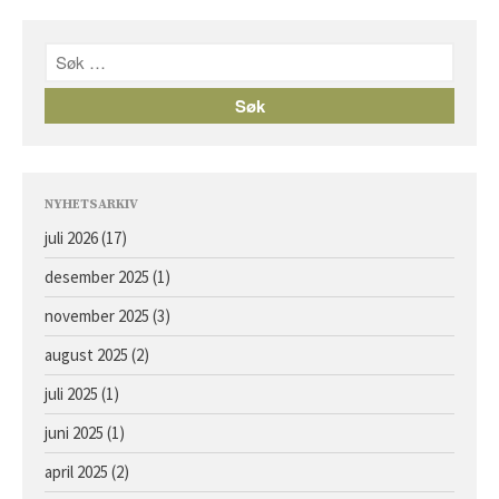
Avlshopper
Kontakt
Facebook
Om oss
NYHETSARKIV
juli 2026
(17)
desember 2025
(1)
november 2025
(3)
Årets föll og åringer 2026 –
august 2025
(2)
oppdaterte bilder
juli 2025
(1)
Hingst e. Caprioli u. Bassoline
Hingst e. Moohaajim u. Kocna
juni 2025
(1)
Hingst e. Appel Au Maitre u.
april 2025
(2)
Vanilla Ice