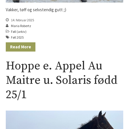
Vakker, tøff og selvstendig gutt ;)
14. februar 2025
Maria Robertz
Føll (arkiv)
Føll 2025
Read More
Hoppe e. Appel Au
Maitre u. Solaris fødd
25/1