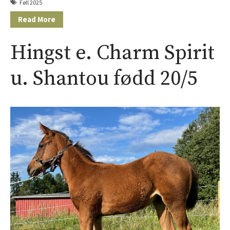
Føll 2025
Føll 2017
Read More
Føll 2016
Føll 2015
Hingst e. Charm Spirit
Hingster
u. Shantou fødd 20/5
Avlshopper
Kontakt
Facebook
Om oss
Årets föll og åringer 2026 –
oppdaterte bilder