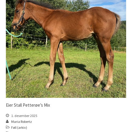
Åringer 2020
Åringer 2019
Åringer 2018
Åringer 2017
Åringer 2016
Åringer 2015
Føll 2026
Føll 2025
Føll 2024
Føll 2023
Føll 2022
Føll 2021
Eier Stall Petterøe’s Mix
Føll 2020
1. desember 2025
Føll 2019
Maria Robertz
Føll (arkiv)
Føll 2018