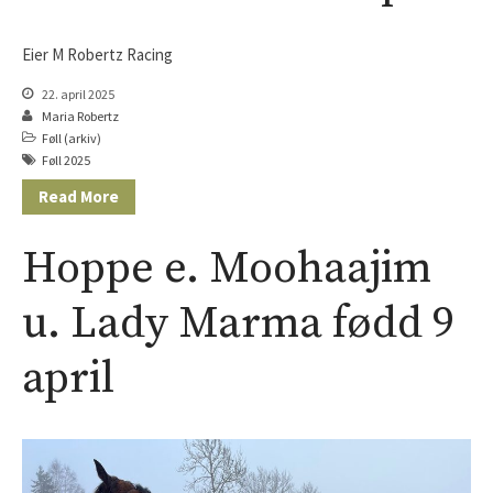
Eier M Robertz Racing
22. april 2025
Maria Robertz
Føll (arkiv)
Føll 2025
Read More
Hoppe e. Moohaajim
u. Lady Marma fødd 9
april