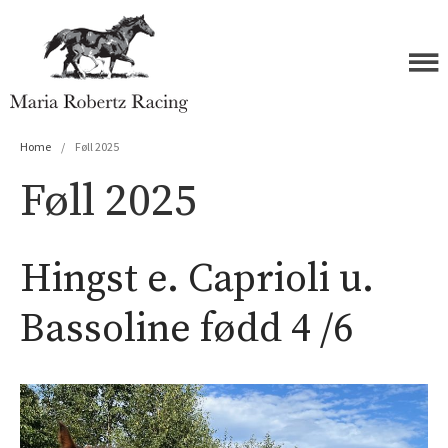
Maria Robertz Racing
Home
/
Føll 2025
Føll 2025
Forside
Hingst e. Caprioli u.
Hester
Åringer 2026
Bassoline fødd 4 /6
Åringer 2025
Åringer 2024
Åringer 2023
Åringer 2022
Åringer 2021