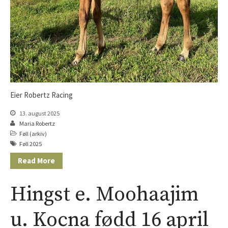
Hingst e. Caprioli u. Bassoline
Hingst e. Moohaajim u. Kocna
Hingst e. Appel Au Maitre u.
Vanilla Ice
Hoppe e. Lusail u. Sans Appel
Eier Robertz Racing
13. august 2025
Maria Robertz
Føll (arkiv)
Føll 2025
Read More
Hingst e. Moohaajim
u. Kocna fødd 16 april