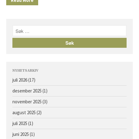
Read More
Avlshopper
Kontakt
Facebook
Om oss
NYHETSARKIV
juli 2026
(17)
desember 2025
(1)
Årets föll og åringer 2026 –
oppdaterte bilder
november 2025
(3)
Hingst e. Caprioli u. Bassoline
august 2025
(2)
Hingst e. Moohaajim u. Kocna
juli 2025
(1)
Hingst e. Appel Au Maitre u.
juni 2025
(1)
Vanilla Ice