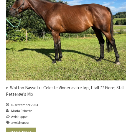
Åringer 2016
Åringer 2015
Føll 2026
Føll 2025
Føll 2024
Føll 2023
Føll 2022
Føll 2021
Føll 2020
Føll 2019
e. Wotton Basset u. Celeste Vinner av tre løp, f tall 77 Eiere; Stall
Føll 2018
Petterøe’s Mix
Føll 2017
6. september 2024
Maria Robertz
Føll 2016
Avlshopper
Føll 2015
avelshopper
Hingster