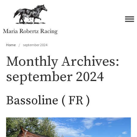
Forside
Maria Robertz Racing
Hester
Home
/
september 2024
Åringer 2026
Monthly Archives:
Åringer 2025
september 2024
Åringer 2024
Åringer 2023
Åringer 2022
Bassoline ( FR )
Åringer 2021
Åringer 2020
Åringer 2019
Åringer 2018
Åringer 2017