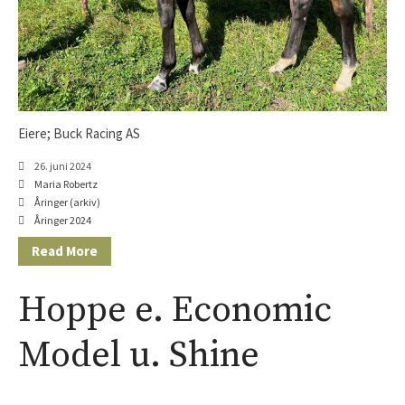
Hingst e. Appel Au Maitre u.
Vanilla Ice
Hoppe e. Lusail u. Sans Appel
Eiere; Buck Racing AS
26. juni 2024
Maria Robertz
Åringer (arkiv)
Åringer 2024
Read More
Hoppe e. Economic
Model u. Shine