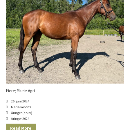
Åringer 2018
Åringer 2017
Åringer 2016
Åringer 2015
Føll 2026
Føll 2025
Føll 2024
Føll 2023
Føll 2022
Føll 2021
Føll 2020
Eiere; Skeie Agri
Føll 2019
26. juni 2024
Føll 2018
Maria Robertz
Åringer (arkiv)
Føll 2017
Åringer 2024
Føll 2016
Read More