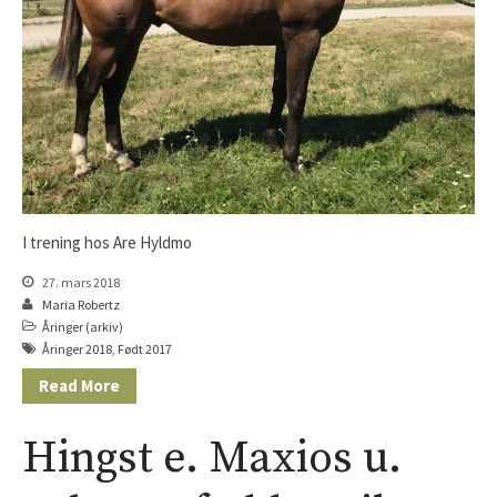
Hingst e. Appel Au Maitre u.
Vanilla Ice
Hoppe e. Lusail u. Sans Appel
I trening hos Are Hyldmo
27. mars 2018
Maria Robertz
Åringer (arkiv)
Åringer 2018
,
Født 2017
Read More
Hingst e. Maxios u.