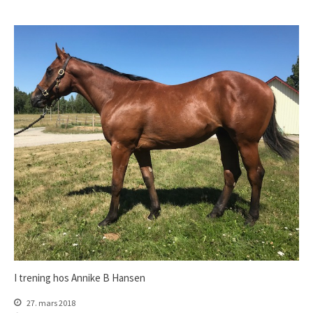
Åringer 2018
Åringer 2017
Åringer 2016
Åringer 2015
Føll 2026
Føll 2025
Føll 2024
Føll 2023
Føll 2022
Føll 2021
Føll 2020
Føll 2019
Føll 2018
I trening hos Annike B Hansen
Føll 2017
Føll 2016
27. mars 2018