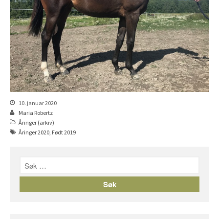
Åringer 2016
Åringer 2015
Føll 2026
Føll 2025
Føll 2024
Føll 2023
Føll 2022
10. januar 2020
Føll 2021
Maria Robertz
Åringer (arkiv)
Føll 2020
Åringer 2020
,
Født 2019
Føll 2019
Føll 2018
Føll 2017
Føll 2016
Føll 2015
Hingster