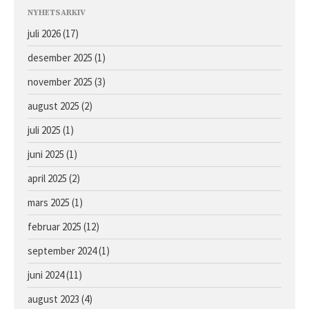
Avlshopper
NYHETSARKIV
Kontakt
juli 2026
(17)
Facebook
desember 2025
(1)
Om oss
november 2025
(3)
august 2025
(2)
juli 2025
(1)
juni 2025
(1)
april 2025
(2)
mars 2025
(1)
Årets föll og åringer 2026 –
oppdaterte bilder
februar 2025
(12)
Hingst e. Caprioli u. Bassoline
september 2024
(1)
Hingst e. Moohaajim u. Kocna
juni 2024
(11)
Hingst e. Appel Au Maitre u.
Vanilla Ice
august 2023
(4)