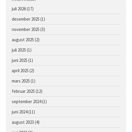
Avlshopper
juli 2026
(17)
Kontakt
desember 2025
(1)
Facebook
Om oss
november 2025
(3)
august 2025
(2)
juli 2025
(1)
juni 2025
(1)
april 2025
(2)
mars 2025
(1)
Årets föll og åringer 2026 –
februar 2025
(12)
oppdaterte bilder
september 2024
(1)
Hingst e. Caprioli u. Bassoline
Hingst e. Moohaajim u. Kocna
juni 2024
(11)
Hingst e. Appel Au Maitre u.
august 2023
(4)
Vanilla Ice