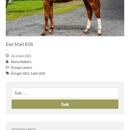
Åringer 2016
Åringer 2015
Føll 2026
Føll 2025
Føll 2024
Eier Stall EOS
Føll 2023
24. mars 2021
Føll 2022
Maria Robertz
Føll 2021
Åringer (arkiv)
Åringer 2021
,
Født 2020
Føll 2020
Føll 2019
Føll 2018
Føll 2017
Føll 2016
Føll 2015
Hingster
NYHETSARKIV