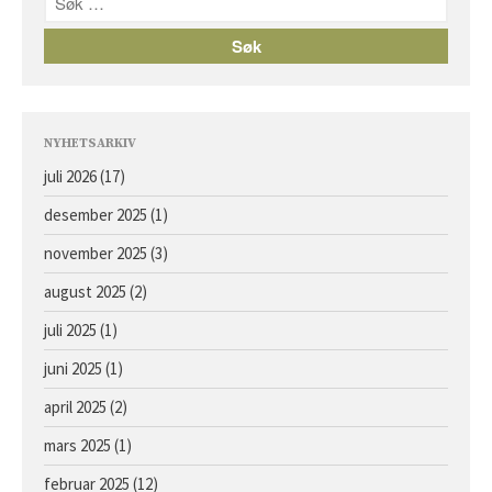
Avlshopper
Kontakt
Facebook
Om oss
NYHETSARKIV
juli 2026
(17)
desember 2025
(1)
november 2025
(3)
august 2025
(2)
juli 2025
(1)
Årets föll og åringer 2026 –
oppdaterte bilder
juni 2025
(1)
Hingst e. Caprioli u. Bassoline
april 2025
(2)
Hingst e. Moohaajim u. Kocna
mars 2025
(1)
Hingst e. Appel Au Maitre u.
Vanilla Ice
februar 2025
(12)