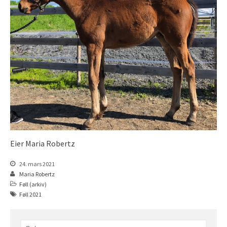
Åringer 2016
Åringer 2015
Føll 2026
Føll 2025
Føll 2024
Føll 2023
Føll 2022
Føll 2021
Føll 2020
Eier Maria Robertz
Føll 2019
Føll 2018
24. mars 2021
Maria Robertz
Føll 2017
Føll (arkiv)
Føll 2016
Føll 2021
Føll 2015
Hingster