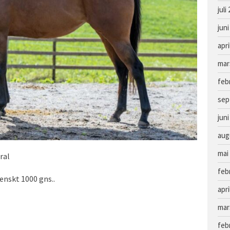
juli
juni
apri
mar
feb
sep
juni
aug
mai
ral
feb
enskt 1000 gns..
apri
mar
feb