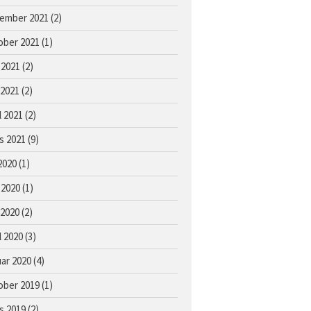
Kontakt
ember 2021
(2)
Facebook
ober 2021
(1)
Om oss
 2021
(2)
 2021
(2)
l 2021
(2)
s 2021
(9)
 2020
(1)
 2020
(1)
Årets föll og åringer 2026 –
 2020
(2)
oppdaterte bilder
Hingst e. Caprioli u. Bassoline
l 2020
(3)
Hingst e. Moohaajim u. Kocna
uar 2020
(4)
Hingst e. Appel Au Maitre u.
ober 2019
(1)
Vanilla Ice
Hoppe e. Lusail u. Sans Appel
s 2019
(2)