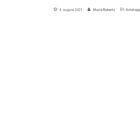
4. august 2023
Maria Robertz
Avlshopp