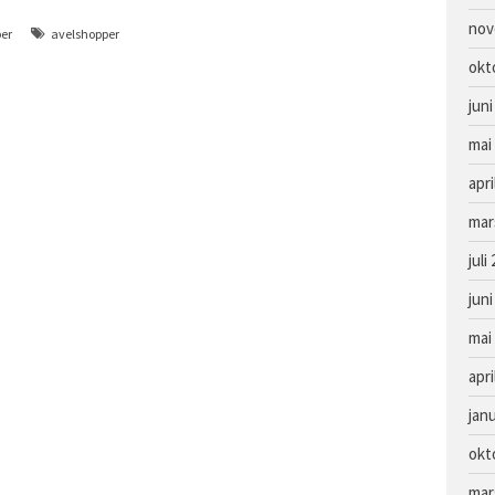
nov
er
avelshopper
okt
juni
mai
apri
mar
juli
juni
mai
apri
jan
okt
mar