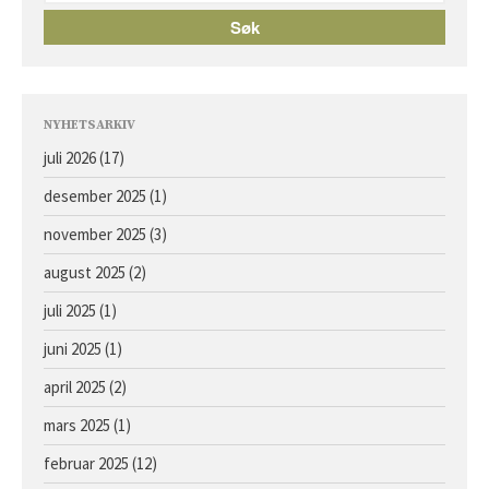
Avlshopper
Kontakt
Facebook
Om oss
NYHETSARKIV
juli 2026
(17)
desember 2025
(1)
november 2025
(3)
august 2025
(2)
juli 2025
(1)
Årets föll og åringer 2026 –
juni 2025
(1)
oppdaterte bilder
Hingst e. Caprioli u. Bassoline
april 2025
(2)
Hingst e. Moohaajim u. Kocna
mars 2025
(1)
Hingst e. Appel Au Maitre u.
februar 2025
(12)
Vanilla Ice