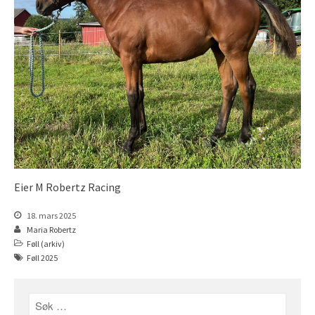
Åringer 2016
Åringer 2015
Føll 2026
Føll 2025
Føll 2024
Føll 2023
Føll 2022
Føll 2021
Føll 2020
Eier M Robertz Racing
Føll 2019
18. mars 2025
Føll 2018
Maria Robertz
Føll 2017
Føll (arkiv)
Føll 2025
Føll 2016
Føll 2015
Hingster