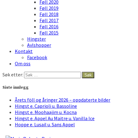
Føll 2020
Føll 2019
Føll 2018
Føll 2017
Føll 2016
Føll 2015
Hingster
Avlshopper
Kontakt
Facebook
Om oss
Søk etter:
Siste innlegg
Årets föll og åringer 2026 – oppdaterte bilder
Hingst e. Caprioli u. Bassoline
Hingst e. Moohaajim u. Kocna
Hingst e. Appel Au Maitre u. Vanilla Ice
Hoppe e. Lusail u. Sans Appel