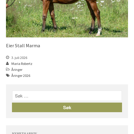
Åringer 2016
Åringer 2015
Føll 2026
Føll 2025
Føll 2024
Eier Stall Marma
Føll 2023
3. juli 2026
Føll 2022
Maria Robertz
Føll 2021
Åringer
Åringer 2026
Føll 2020
Føll 2019
Føll 2018
Føll 2017
Føll 2016
Føll 2015
Hingster
NYHETSARKIV