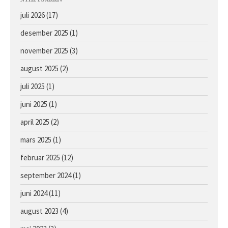
Avlshopper
juli 2026
(17)
Kontakt
desember 2025
(1)
Facebook
Om oss
november 2025
(3)
august 2025
(2)
juli 2025
(1)
juni 2025
(1)
april 2025
(2)
mars 2025
(1)
Årets föll og åringer 2026 –
februar 2025
(12)
oppdaterte bilder
september 2024
(1)
Hingst e. Caprioli u. Bassoline
Hingst e. Moohaajim u. Kocna
juni 2024
(11)
Hingst e. Appel Au Maitre u.
august 2023
(4)
Vanilla Ice