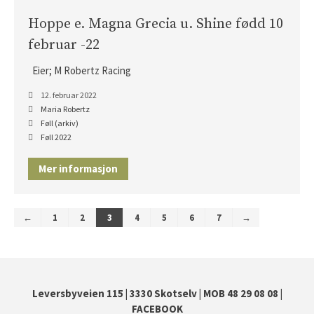
Hoppe e. Magna Grecia u. Shine fødd 10
februar -22
Eier; M Robertz Racing
12. februar 2022
Maria Robertz
Føll (arkiv)
Føll 2022
Mer informasjon
←
1
2
3
4
5
6
7
→
Leversbyveien 115
|
3330 Skotselv
|
MOB 48 29 08 08
|
FACEBOOK