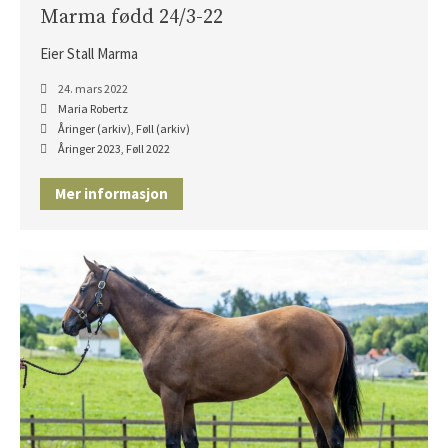
Marma fødd 24/3-22
Eier Stall Marma
24. mars 2022
Maria Robertz
Åringer (arkiv)
,
Føll (arkiv)
Åringer 2023
,
Føll 2022
Mer informasjon