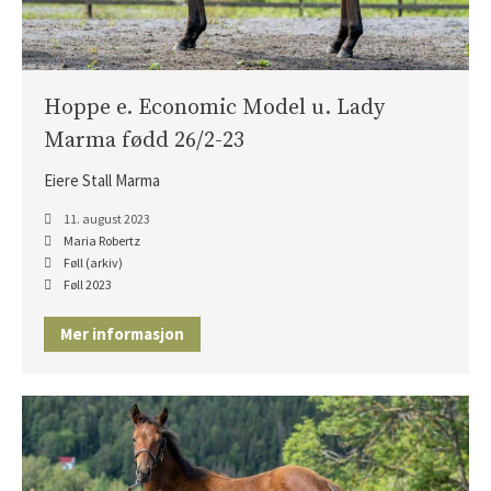
Åringer 2024
Åringer 2023
Åringer 2022
Hoppe e. Economic Model u. Lady
Åringer 2021
Marma fødd 26/2-23
Åringer 2020
Åringer 2019
Eiere Stall Marma
Åringer 2018
11. august 2023
Åringer 2017
Maria Robertz
Føll (arkiv)
Åringer 2016
Føll 2023
Åringer 2015
Føll 2026
Mer informasjon
Føll 2025
Føll 2024
Føll 2023
Føll 2022