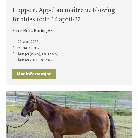
Hoppe e. Appel au maitre u. Blowing
Bubbles fødd 16 april-22
Eiere Buck Racing AS
22. april 2022
Maria Robertz
Åringer (arkiv)
,
Føll (arkiv)
Åringer 2023
,
Føll 2022
Mer informasjon