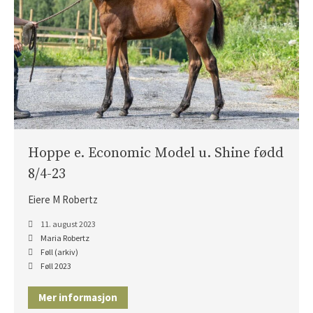
Føll 2021
Føll 2020
Føll 2019
Føll 2018
Føll 2017
Føll 2016
Føll 2015
Hingster
Hoppe e. Economic Model u. Shine fødd
Avlshopper
8/4-23
Kontakt
Eiere M Robertz
Facebook
11. august 2023
Om oss
Maria Robertz
Føll (arkiv)
Føll 2023
Mer informasjon