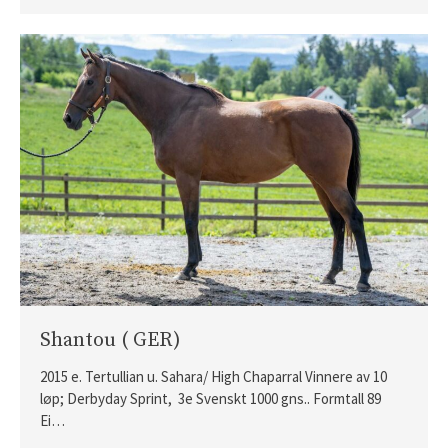
Årets föll og åringer 2026 –
oppdaterte bilder
Hingst e. Caprioli u. Bassoline
Hingst e. Moohaajim u. Kocna
Hingst e. Appel Au Maitre u.
Vanilla Ice
Hoppe e. Lusail u. Sans Appel
Shantou ( GER)
2015 e. Tertullian u. Sahara/ High Chaparral Vinnere av 10
løp; Derbyday Sprint, 3e Svenskt 1000 gns.. Formtall 89
Ei…